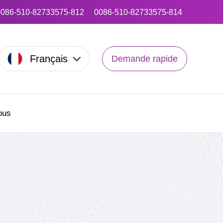
0086-510-82733575-812
0086-510-82733575-814
Français
Demande rapide
ous