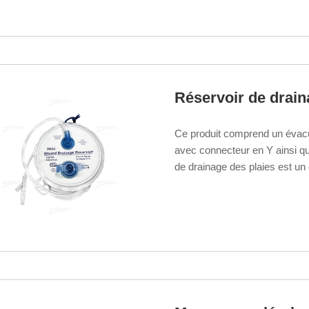
Réservoir de drain
Ce produit comprend un évacu
avec connecteur en Y ainsi qu
de drainage des plaies est un
postopératoire des plaies par p
principales — drainage, collect
— et trouve des applications