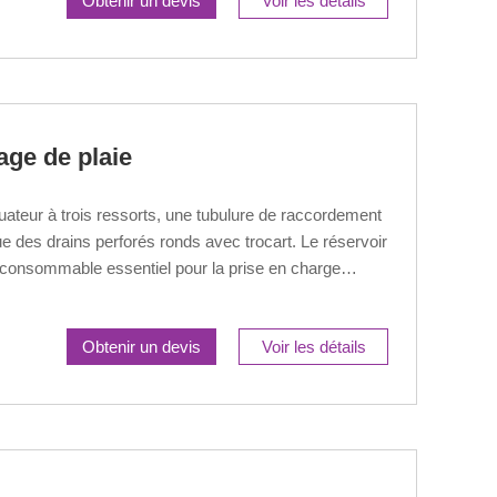
Obtenir un devis
Voir les détails
age de plaie
ateur à trois ressorts, une tubulure de raccordement
e des drains perforés ronds avec trocart. Le réservoir
 consommable essentiel pour la prise en charge
ression négative. Il remplit quatre fonctions
e, prévention du reflux et facilitation de l'observation
Obtenir un devis
Voir les détails
 éprouvées dans de nombreux domaines chirurgicaux.