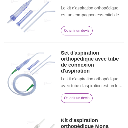
des opérations orthopédiques.
Le kit d'aspiration orthopédique
est un compagnon essentiel des
chirurgies orthopédiques.
Composé de plusieurs éléments
Obtenir un devis
adaptés aux scénarios
orthopédiques, il permet
d'éliminer rapidement le sang, les
Set d'aspiration
débris, etc. pendant les
orthopédique avec tube
opérations, afin de maintenir le
de connexion
champ opératoire dégagé et de
d'aspiration
faciliter les procédures.
Le kit d'aspiration orthopédique
avec tube d'aspiration est un kit
médical spécialisé. Il est fourni
Obtenir un devis
avec un tube de raccordement
d'aspiration pour une évacuation
transparente des fluides. Idéal
pour les chirurgies
Kit d'aspiration
orthopédique Mona
orthopédiques, il garantit un