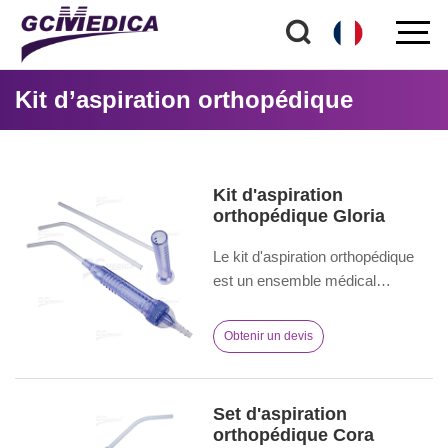
Kit d’aspiration orthopédique
Kit d'aspiration
orthopédique Gloria
Le kit d'aspiration orthopédique
est un ensemble médical
méticuleusement conçu pour les
chirurgies orthopédiques. Il
Obtenir un devis
permet d'éliminer efficacement
les fluides et les débris, de
maintenir une vue chirurgicale
Set d'aspiration
claire et de contribuer au succès
orthopédique Cora