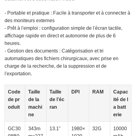
- Portable et pratique : Facile à transporter et à connecter à
des moniteurs externes
- Prêt à l'emploi : configuration simple de l'écran tactile,
affichage rapide en direct et autonomie de plus de 6
heures.
- Gestion des documents : Catégorisation et tri
automatiques des fichiers chirurgicaux, avec prise en
charge de la recherche, de la suppression et de
l'exportation.
Code
Taille
Taille
DPI
RAM
Capac
de pr
de la
de l’éc
ité de l
oduit
machi
ran
a batt
ne
erie
GC30
343m
13.1"
1980×
32G
10000