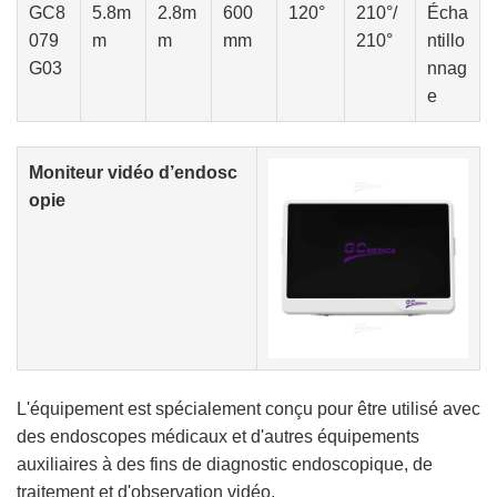
GC8
5.8m
2.8m
600
120°
210°/
Écha
079
m
m
mm
210°
ntillo
G03
nnag
e
Moniteur vidéo d’endosc
opie
L'équipement est spécialement conçu pour être utilisé avec
des endoscopes médicaux et d'autres équipements
auxiliaires à des fins de diagnostic endoscopique, de
traitement et d'observation vidéo.