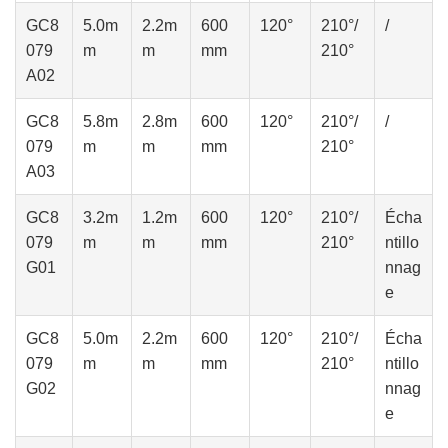
GC8
5.0m
2.2m
600
120°
210°/
/
079
m
m
mm
210°
A02
GC8
5.8m
2.8m
600
120°
210°/
/
079
m
m
mm
210°
A03
GC8
3.2m
1.2m
600
120°
210°/
Écha
079
m
m
mm
210°
ntillo
G01
nnag
e
GC8
5.0m
2.2m
600
120°
210°/
Écha
079
m
m
mm
210°
ntillo
G02
nnag
e