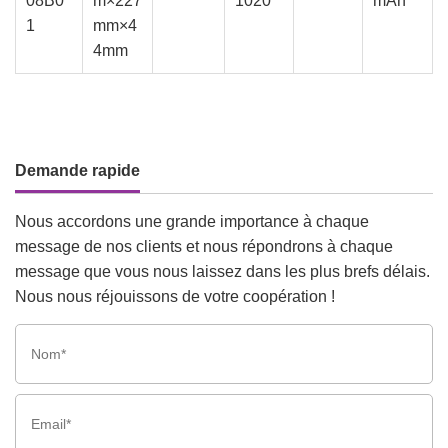
08B0
m×227
1020
mAh
1
mm×4
4mm
Demande rapide
Nous accordons une grande importance à chaque
message de nos clients et nous répondrons à chaque
message que vous nous laissez dans les plus brefs délais.
Nous nous réjouissons de votre coopération !