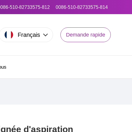
0086-510-82733575-812
0086-510-82733575-814
Français
Demande rapide
ous
gnée d'aspiration