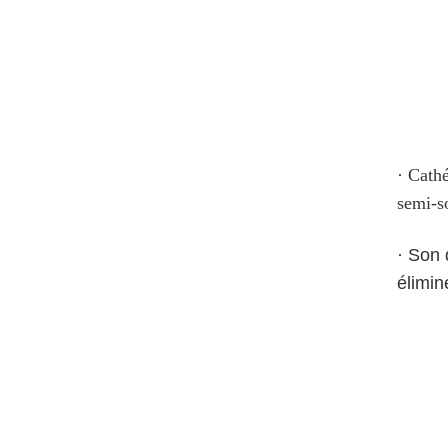
· Cathé
semi-so
· Son 
élimin