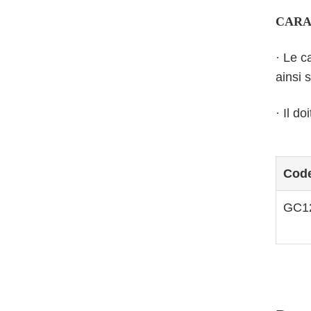
CARA
· Le c
ainsi 
· Il d
Code
GC1