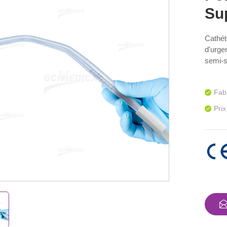
Su
Cathét
d'urge
semi-s
Fabr
Prix