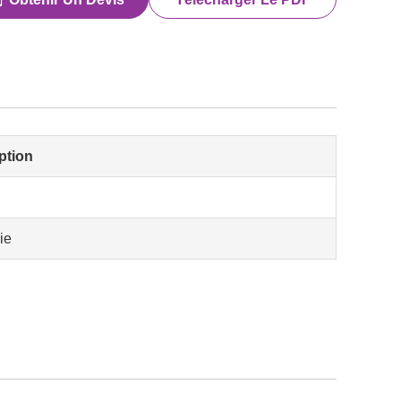
ption
ie