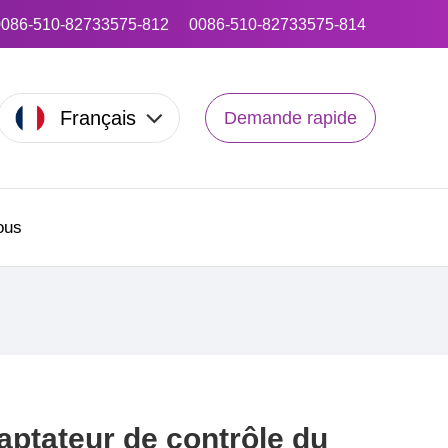
0086-510-82733575-812
0086-510-82733575-814
Français
Demande rapide
ous
aptateur de contrôle du