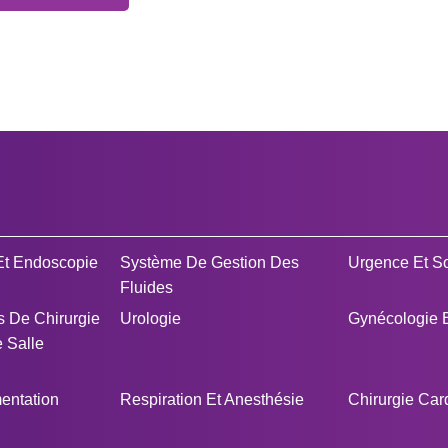
Et Endoscopie
Système De Gestion Des
Urgence Et So
Fluides
 De Chirurgie
Urologie
Gynécologie E
 Salle
mentation
Respiration Et Anesthésie
Chirurgie Car