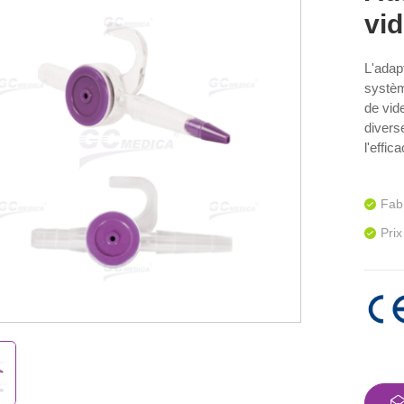
vi
L'adap
systèm
de vid
divers
l'effic
Fabr
Prix